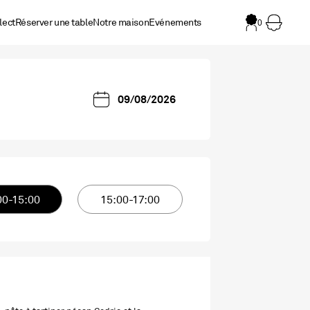
lect
Réserver une table
Notre maison
Evénements
0
00-15:00
15:00-17:00