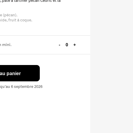
, pâte à tartiner pécan Cedric et la
ue (pécan).
ide, fruit à coque.
 mini.
-
+
 au panier
squ'au 6 septembre 2026