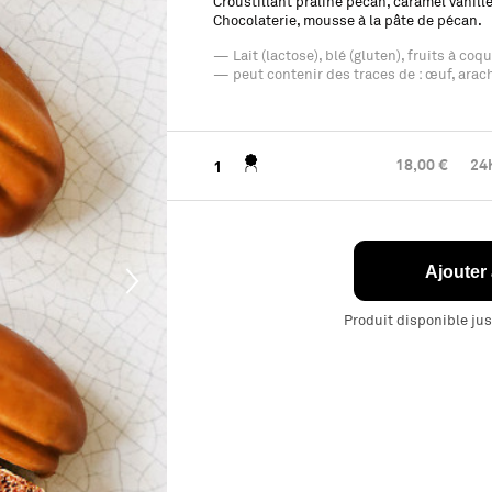
Croustillant praliné pécan, caramel vanille
Chocolaterie, mousse à la pâte de pécan.
— Lait (lactose), blé (gluten), fruits à coq
— peut contenir des traces de : œuf, arach
18,00 €
24h
1
Ajouter
Produit disponible ju