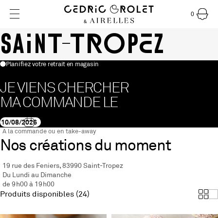
0
Cedric Grole
Saint-Tropez
Planifiez votre retrait en magasin
JE VIENS CHERCHER
MA COMMANDE LE
A la commande ou en take-away
Nos créations du moment
19 rue des Feniers, 83990 Saint-Tropez
Du Lundi au Dimanche
de 9h00 à 19h00
Produits disponibles (24)
Affi
A