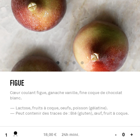
FIGUE
Cœur coulant figue, ganache vanille, fine coque de chocolat
blanc.
— Lactose, fruits à coque, oeufs, poisson (gélatine).
— Peut contenir des traces de : Blé (gluten), œuf, fruit à coque.
18,00 €
24h mini.
-
+
1