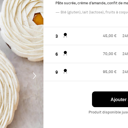
Pâte sucrée, crème d’amande, confit de ma
— Blé (gluten), lait (lactose), fruits à co
45,00 €
24h
3
70,00 €
24h
6
95,00 €
24h
9
Ajouter
Produit disponible ju