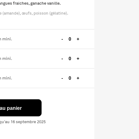
ngues fraiches, ganache vanille.
que (amande), œufs, poisson (gélatine).
 mini.
-
+
 mini.
-
+
 mini.
-
+
 au panier
squ'au 16 septembre 2025