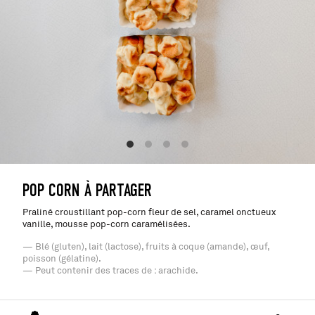
POP CORN À PARTAGER
Praliné croustillant pop-corn fleur de sel, caramel onctueux
vanille, mousse pop-corn caramélisées.
— Blé (gluten), lait (lactose), fruits à coque (amande), œuf,
poisson (gélatine).
— Peut contenir des traces de : arachide.