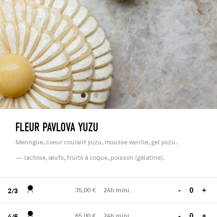
FLEUR PAVLOVA YUZU
Meringue, coeur coulant yuzu, mousse vanille, gel yuzu.
— lactose, œufs, fruits à coque, poisson (gélatine).
35,00 €
24h mini.
-
+
2/3
65,00 €
24h mini.
-
+
4/6