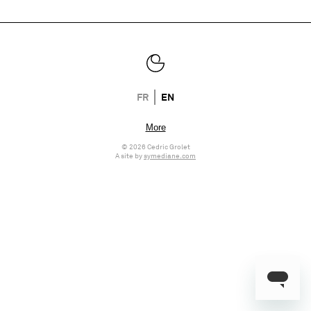
FR
EN
© 2026 Cedric Grolet
A site by
symediane.com