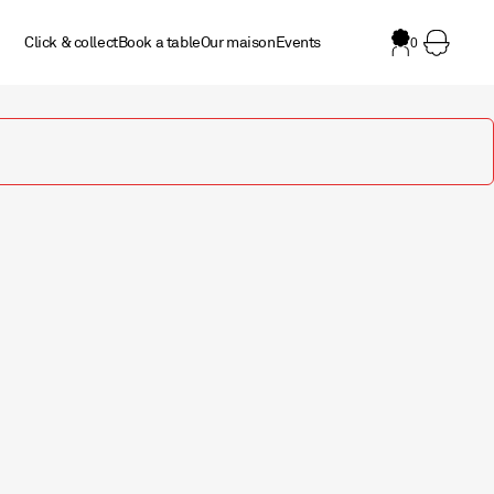
Click & collect
Book a table
Our maison
Events
0